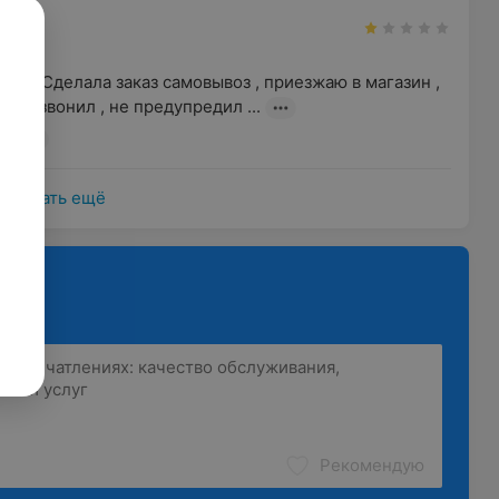
н
ый . Сделала заказ самовывоз , приезжаю в магазин , 
не позвонил , не предупредил ...
, 57Б
Показать ещё
Рекомендую