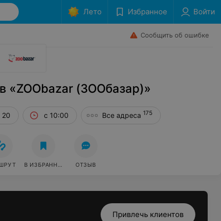
Лето
Избранное
Войти
Сообщить об ошибке
в «ZOObazar (ЗООбазар)»
175
 20
с 10:00
Все адреса
ШРУТ
В ИЗБРАННОЕ
ОТЗЫВ
Привлечь клиентов