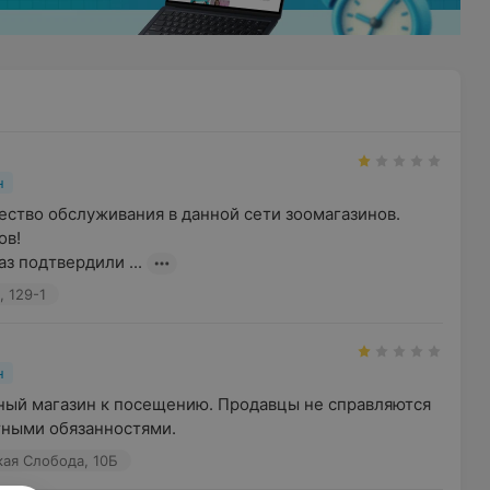
н
ство обслуживания в данной сети зоомагазинов. 
в!

аз подтвердили ...
, 129-1
н
ый магазин к посещению. Продавцы не справляются 
тными обязанностями.
кая Слобода, 10Б